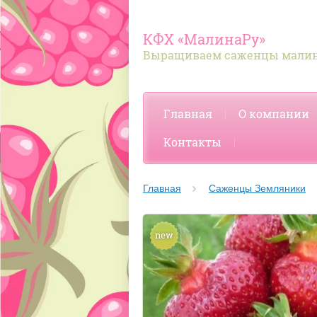
КФХ «МалинаРу»
Выращиваем саженцы малин
Главная
О компании
Контакты
Главная
Саженцы Земляники
new