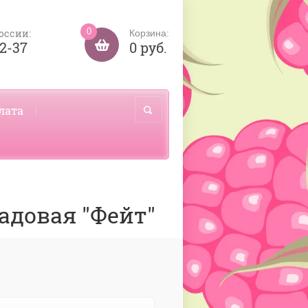
0
оссии:
Корзина:
32-37
0 руб.
лата
адовая "Фейт"