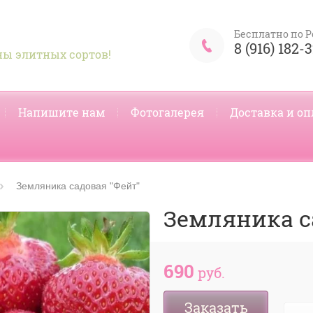
Бесплатно по Р
8 (916) 182-
ы элитных сортов!
Напишите нам
Фотогалерея
Доставка и оп
Земляника садовая "Фейт"
Земляника с
690
руб.
Заказать